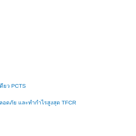
งเดียว PCTS
ี่ปลอดภัย และทำกำไรสูงสุด TFCR