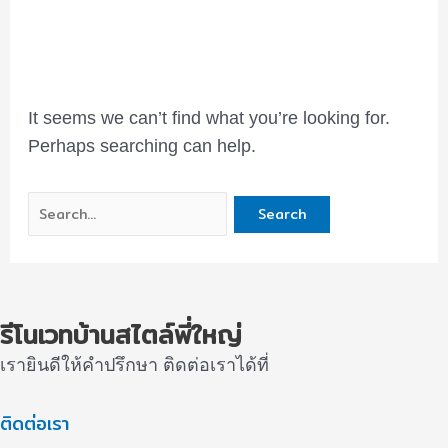
It seems we can’t find what you’re looking for.
Perhaps searching can help.
รีโนเวทบ้านสไตล์พี่ใหญ่
เรายินดีให้คำปรึกษา ติดต่อเราได้ที่
ติดต่อเรา