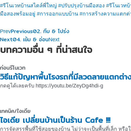
#รีโนเวทบ้านสไตล์พี่ใหญ่
#ปรับปรุงบ้านมือสอง
#รีโนเวทบ
มือสองพร้อมอยู่
#การออกแบบบ้าน
#การสร้างความแตกต่
Previous
02. ทึบ & โปร่ง
Prev
Next
04. เข้ม & อ่อน
Next
บทความอื่น ๆ ที่น่าสนใจ
ก่อนรีโนเวท
วิธีแก้ปัญหาพื้นโรงรถที่มีลวดลายแตกต่า
กดดูได้เลยครับ https://youtu.be/ZeyDg4hdi-g
เทคนิค/ไอเดีย
ไอเดีย เปลี่ยนบ้านเป็นร้าน Cafe !!!
การจัดสรรพื้นที่ใช้สอยของบ้าน ไม่ว่าจะเป็นพื้นที่เล็ก หรื