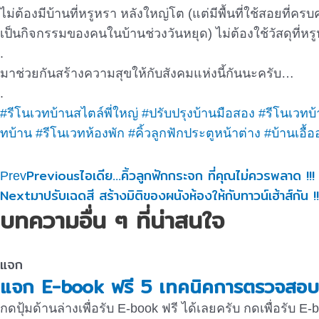
ไม่ต้องมีบ้านที่หรูหรา หลังใหญ่โต (แต่มีพื้นที่ใช้สอยที
เป็นกิจกรรมของคนในบ้านช่วงวันหยุด) ไม่ต้องใช้วัสดุที่หร
.
มาช่วยกันสร้างความสุขให้กับสังคมแห่งนี้กันนะครับ…
.
#รีโนเวทบ้านสไตล์พี่ใหญ่
#ปรับปรุงบ้านมือสอง
#รีโนเวทบ
ทบ้าน
#รีโนเวทห้องพัก
#คิ้วลูกฟักประตูหน้าต่าง
#บ้านเอื้
Previous
ไอเดีย…คิ้วลูกฟักกระจก ที่คุณไม่ควรพลาด !!!
Prev
Next
มาปรับเฉดสี สร้างมิติของผนังห้องให้กับทาวน์เฮ้าส์กัน !!
บทความอื่น ๆ ที่น่าสนใจ
แจก
แจก E-book ฟรี 5 เทคนิคการตรวจสอบบ
กดปุ้มด้านล่างเพื่อรับ E-book ฟรี ได้เลยครับ กดเพื่อรับ E-