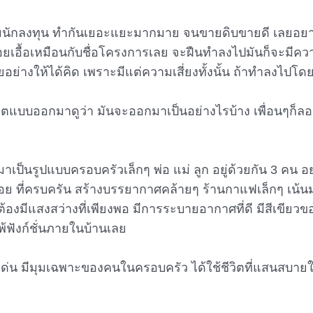
ลุ่มนักลงทุน ทำกันเยอะแยะมากมาย จนขายดิบขายดี เลยอยา
่อยเอื้อเหมือนกับชื่อโครงการเลย จะฝืนทำลงไปมันก็จะมีควา
อย่างให้ได้คิด เพราะมีแต่ความเสี่ยงทั้งนั้น ถ้าทำลงไปโดย
สเก็ตแบบออกมาดูว่า มันจะออกมาเป็นอย่างไรบ้าง เพื่อนๆก็
็นรูปแบบครอบครัวเล็กๆ พ่อ แม่ ลูก อยู่ด้วยกัน 3 คน อย่างอ
้สอย ที่ครบครัน สร้างบรรยากาศคล้ายๆ ร้านกาแฟเล็กๆ เน้นม
ต้องมีแสงสว่างที่เพียงพอ มีการระบายอากาศที่ดี มีสีเขียวของ
พ้ฟังก์ชั่นภายในบ้านเลย
่น มีมุมเฉพาะของคนในครอบครัว ได้ใช้ชีวิตที่แสนสบายในวัน