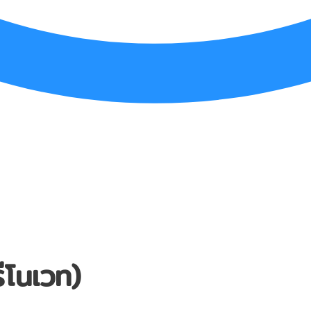
ีโนเวท)