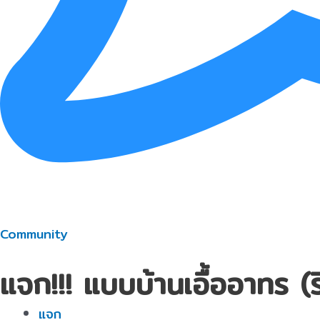
Community
แจก!!! แบบบ้านเอื้ออาทร (ร
แจก