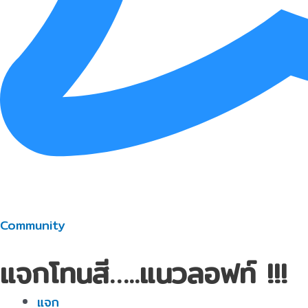
Community
แจกโทนสี…..แนวลอฟท์ !!!
แจก