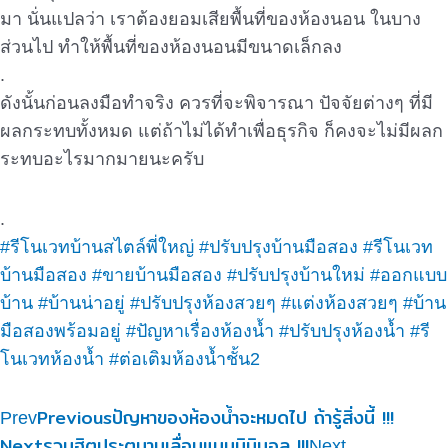
มา นั่นแปลว่า เราต้องยอมเสียพื้นที่ของห้องนอน ในบาง
ส่วนไป ทำให้พื้นที่ของห้องนอนมีขนาดเล็กลง
.
ดังนั้นก่อนลงมือทำจริง ควรที่จะพิจารณา ปัจจัยต่างๆ ที่มี
ผลกระทบทั้งหมด แต่ถ้าไม่ได้ทำเพื่อธุรกิจ ก็คงจะไม่มีผลก
ระทบอะไรมากมายนะครับ
.
#รีโนเวทบ้านสไตล์พี่ใหญ่
#ปรับปรุงบ้านมือสอง
#รีโนเวท
บ้านมือสอง
#ขายบ้านมือสอง
#ปรับปรุงบ้านใหม่
#ออกแบบ
บ้าน
#บ้านน่าอยู่
#ปรับปรุงห้องสวยๆ
#แต่งห้องสวยๆ
#บ้าน
มือสองพร้อมอยู่
#ปัญหาเรื่องห้องน้ำ
#ปรับปรุงห้องน้ำ
#รี
โนเวทห้องน้ำ
#ต่อเติมห้องน้ำชั้น2
Previous
ปัญหาของห้องน้ำจะหมดไป ถ้ารู้สิ่งนี้ !!!
Prev
Next
รวมฮิตประตูบานเลื่อนแบบมินิมอล !!!
Next