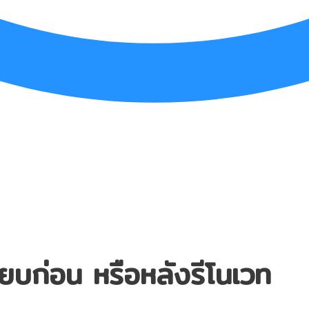
ยบก่อน หรือหลังรีโนเวท