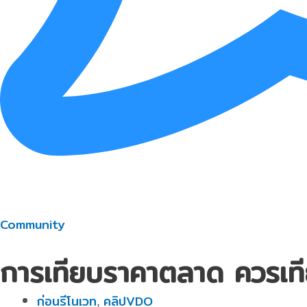
Community
การเทียบราคาตลาด ควรเที
ก่อนรีโนเวท
คลิปVDO
,