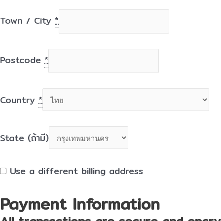
Town / City
*
Postcode
*
Country
*
State
(ถ้ามี)
Use a different billing address
Payment Information
All transactions are secure and encry