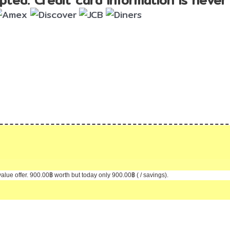
alue offer.
900.00
฿
worth but today only
900.00
฿
( / savings).